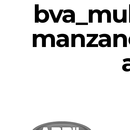
bva_mul
manzane