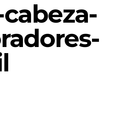
-cabeza-
radores-
l