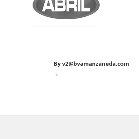
By v2@bvamanzaneda.com
In: