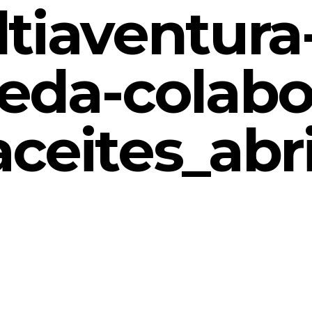
tiaventura
da-colabo
aceites_abri