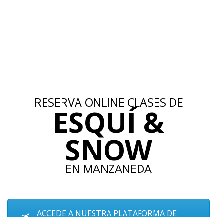
Skip
Search
to
for:
content
RESERVA ONLINE CLASES DE
ESQUÍ &
SNOW
EN MANZANEDA
ACCEDE A NUESTRA PLATAFORMA DE