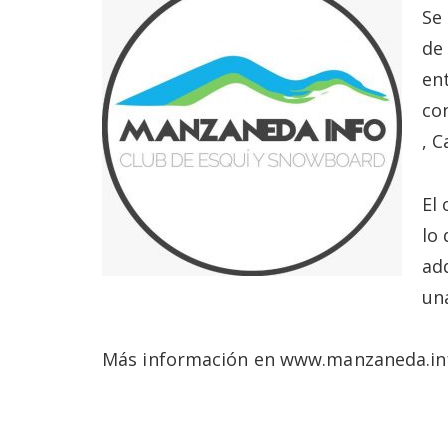
Se
de
en
co
, 
El
lo
ad
un
Más información en www.manzaneda.inf